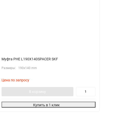
Муфта PHE L190X140SPACER SKF
М
Размеры:
190x140 mm
Цена по запросу
Ц
В корзину
Купить в 1 клик