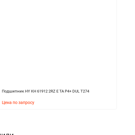
Подшипник HY KH 61912 2RZ E TA P4+ DUL T274
По
Цена по запросу
Ц