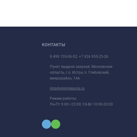
КОНТАКТЫ
8 499 703-06-52; +7 926 955-25-26
Пункт выдачи заказов: Московская
область, г.о. Истра, п. Глебовский,
микрорайон, 14А
imp@promresurss.ru
Режим работы:
Пн-Пт 9:00—23:00; Сб-Вс 10:00-20:00