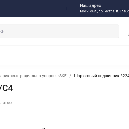
Наш адрес
а
Доставка
Отзывы
Моск. обл., г.о. Истра, п. Гл
/ Оптовикам
НЫЕ ПОДШИПНИКИ
РОЛИКОВЫЕ ПОДШИПНИКИ
ОДНОР
 МУФТЫ
ИМПОРТНЫЕ ПОДШИПНИКИ
РАДИАЛЬНО-УП
ЫЕ ПОДШИПНИКИ
ИГОЛЬЧАТЫЕ ПОДШИПНИКИ
СМАЗКИ,
ариковые радиально-упорные SKF
/
Шариковый подшипник 622
 И КОМПЛЕКТУЮЩИЕ
ИНСТРУМЕНТ SKF
РЕДУКТОРЫ
/C4
НИТНЫЕ МУФТЫ И ТОРМОЗА
ЗАПОРНАЯ АРМАТУРА
ПНЕВМ
ОМПОНЕНТЫ
БЫСТРОРАЗЪЕМНЫЕ СОЕДИНЕНИЯ БРС
РУК
ЫСОКОТЕМПЕРАТУРНЫЕ РЕМНИ
КЛАПАНЫ
литься