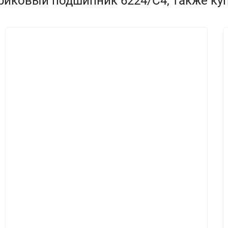
риковый подшипник 6224/C4, также ку