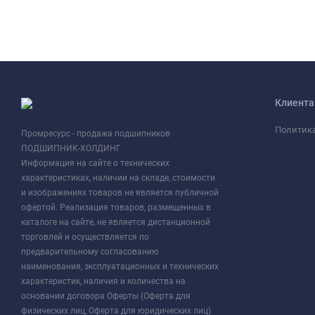
Клиент
Политик
Промресурс - продажа подшипников
ПОДШИПНИК-ХОЛДИНГ
Информация на сайте о технических
характеристиках, наличии на складе, стоимости
и изображениях товаров не является публичной
офертой. Реализация товаров, размещенных в
каталоге на сайте, не является дистанционной
торговлей и осуществляется по
предварительному согласованию
наименования, эксплуатационных и технических
характеристик, наличия и количества на
основании договора Оферты (Оферта для
физических лиц, Оферта для юридических лиц)