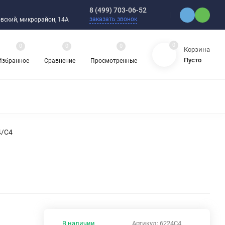
8 (499) 703-06-52
заказать звонок
ебовский, микрорайон, 14А
0
0
0
0
Корзина
Пусто
Избранное
Сравнение
Просмотренные
ЯДНЫЕ ПОДШИПНИКИ
ОРНЫЕ ШАРИКОВЫЕ ПОДШИПНИКИ
 ОХЛАЖДАЮЩИЕ ЖИДКОСТИ
ЦЕПИ ПРИВОДНЫЕ
4/C4
ЗАПЧАСТИ ДЛЯ ШАРИКОВЫХ ПОДШИПНИКОВ
НАСОСЫ
АТИКА
АВА И ШЛАНГИ
ВИБРОИЗОЛЯТОРЫ (ВИБРООПОРЫ)
В наличии
Артикул:
6224C4