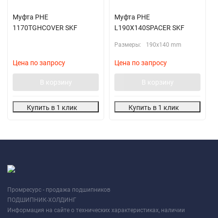
Муфта PHE
Муфта PHE
1170TGHCOVER SKF
L190X140SPACER SKF
Размеры:
190x140 mm
Цена по запросу
Цена по запросу
В корзину
В корзину
Купить в 1 клик
Купить в 1 клик
Промресурс - продажа подшипников
ПОДШИПНИК-ХОЛДИНГ
Информация на сайте о технических характеристиках, наличии