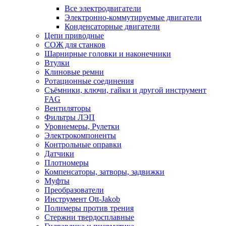
Все электродвигатели
Электронно-коммутируемые двигатели
Конденсаторные двигатели
Цепи приводные
СОЖ для станков
Шарнирные головки и наконечники
Втулки
Клиновые ремни
Ротационные соединения
Съёмники, ключи, гайки и другой инструмент
FAG
Вентиляторы
Фильтры ЛЭП
Уровнемеры, Рулетки
Электрокомпоненты
Контрольные оправки
Датчики
Плотномеры
Компенсаторы, затворы, задвижки
Муфты
Преобразователи
Инструмент Ott-Jakob
Полимеры против трения
Стержни твердосплавные