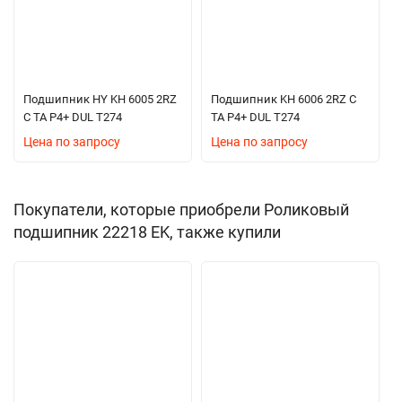
Подшипник HY KH 6005 2RZ
Подшипник KH 6006 2RZ C
C TA P4+ DUL T274
TA P4+ DUL T274
Цена по запросу
Цена по запросу
Покупатели, которые приобрели Роликовый
подшипник 22218 EK, также купили