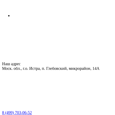
Наш адрес
Моск. обл., г.о. Истра, п. Глебовский, микрорайон, 14А
8 (499) 703-06-52